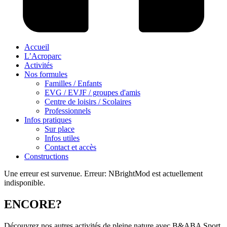
Accueil
L’Acroparc
Activités
Nos formules
Familles / Enfants
EVG / EVJF / groupes d'amis
Centre de loisirs / Scolaires
Professionnels
Infos pratiques
Sur place
Infos utiles
Contact et accès
Constructions
Une erreur est survenue.
Erreur: NBrightMod est actuellement
indisponible.
ENCORE?
Découvrez nos autres activités de pleine nature avec
B&ABA Sport