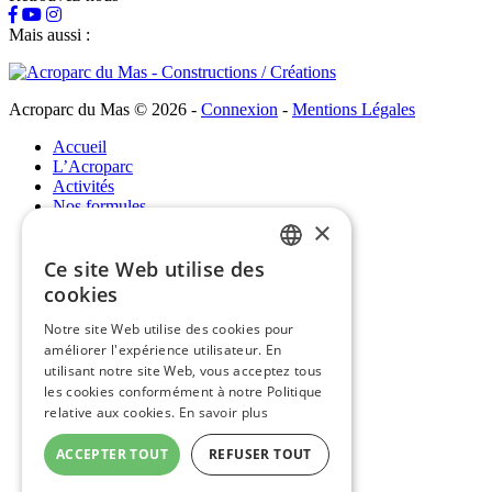
Mais aussi :
Acroparc du Mas © 2026
-
Connexion
-
Mentions Légales
Accueil
L’Acroparc
Activités
Nos formules
×
Nos formules
Ce site Web utilise des
FRENCH
cookies
Familles / Enfants
ENGLISH
EVG / EVJF / groupes d'amis
Notre site Web utilise des cookies pour
Centre de loisirs / Scolaires
améliorer l'expérience utilisateur. En
Professionnels
utilisant notre site Web, vous acceptez tous
Infos pratiques
les cookies conformément à notre Politique
relative aux cookies.
En savoir plus
Infos pratiques
ACCEPTER TOUT
REFUSER TOUT
Sur place
Infos utiles