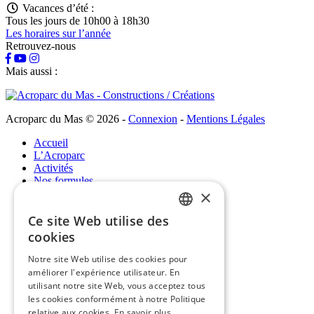
Vacances d’été :
Tous les jours de 10h00 à 18h30
Les horaires sur l’année
Retrouvez-nous
Mais aussi :
Acroparc du Mas © 2026
-
Connexion
-
Mentions Légales
Accueil
L’Acroparc
Activités
Nos formules
×
Nos formules
Ce site Web utilise des
FRENCH
cookies
Familles / Enfants
ENGLISH
EVG / EVJF / groupes d'amis
Notre site Web utilise des cookies pour
Centre de loisirs / Scolaires
améliorer l'expérience utilisateur. En
Professionnels
utilisant notre site Web, vous acceptez tous
Infos pratiques
les cookies conformément à notre Politique
relative aux cookies.
En savoir plus