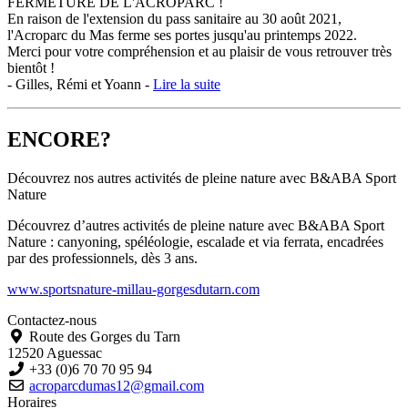
FERMETURE DE L'ACROPARC !
En raison de l'extension du pass sanitaire au 30 août 2021,
l'Acroparc du Mas ferme ses portes jusqu'au printemps 2022.
Merci pour votre compréhension et au plaisir de vous retrouver très
bientôt !
- Gilles, Rémi et Yoann -
Lire la suite
ENCORE?
Découvrez nos autres activités de pleine nature avec
B&ABA Sport
Nature
Découvrez d’autres activités de pleine nature avec B&ABA Sport
Nature : canyoning, spéléologie, escalade et via ferrata, encadrées
par des professionnels, dès 3 ans.
www.sportsnature-millau-gorgesdutarn.com
Contactez-nous
Route des Gorges du Tarn
12520 Aguessac
+33 (0)6 70 70 95 94
acroparcdumas12@gmail.com
Horaires